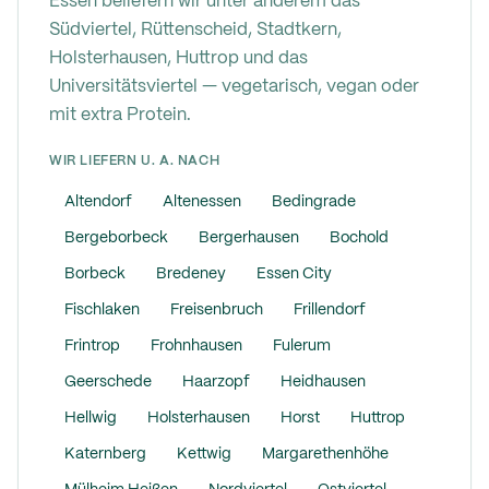
Essen beliefern wir unter anderem das
Südviertel, Rüttenscheid, Stadtkern,
Holsterhausen, Huttrop und das
Universitätsviertel — vegetarisch, vegan oder
mit extra Protein.
WIR LIEFERN U. A. NACH
Altendorf
Altenessen
Bedingrade
Bergeborbeck
Bergerhausen
Bochold
Borbeck
Bredeney
Essen City
Fischlaken
Freisenbruch
Frillendorf
Frintrop
Frohnhausen
Fulerum
Geerschede
Haarzopf
Heidhausen
Hellwig
Holsterhausen
Horst
Huttrop
Katernberg
Kettwig
Margarethenhöhe