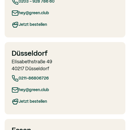
0203 - 928 786 60
hey@green.club
Jetzt bestellen
Düsseldorf
Elisabethstraße 49
40217 Düsseldorf
0211-86806726
hey@green.club
Jetzt bestellen