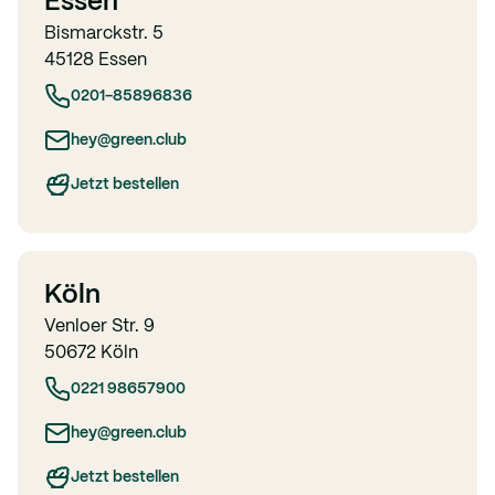
Essen
Bismarckstr. 5
45128 Essen
0201-85896836
hey@green.club
Jetzt bestellen
Köln
Venloer Str. 9
50672 Köln
0221 98657900
hey@green.club
Jetzt bestellen