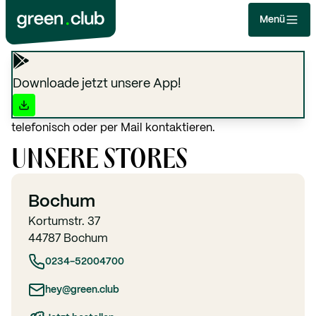
Menü
KONTAKT
Downloade jetzt unsere App!
Du hast Fragen zu deiner Bestellung oder möchtest
etwas reklamieren? Dann kannst du uns gerne
telefonisch oder per Mail kontaktieren.
UNSERE STORES
Bochum
Kortumstr. 37
44787 Bochum
0234-52004700
hey@green.club