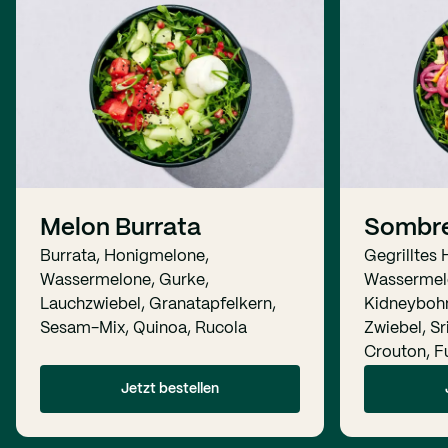
Melon Burrata
Sombr
Burrata, Honigmelone,
Gegrilltes
Wassermelone, Gurke,
Wassermelo
Lauchzwiebel, Granatapfelkern,
Kidneybohn
Sesam-Mix, Quinoa, Rucola
Zwiebel, S
Crouton, Fu
Jetzt bestellen